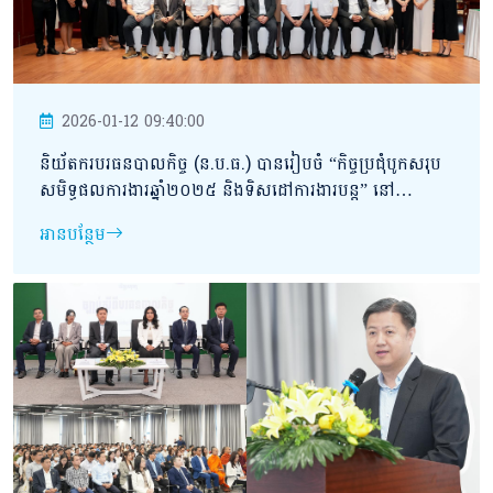
2026-01-12 09:40:00
និយ័តករបរធនបាលកិច្ច (ន.ប.ធ.) បានរៀបចំ “កិច្ចប្រជុំបូកសរុប
សមិទ្ធផលការងារឆ្នាំ២០២៥ និងទិសដៅការងារបន្ត” នៅ
សណ្ឋាគារ Sea Breeze Hotel & Villa ខេត្តព្រះសីហនុ។
អានបន្ថែម