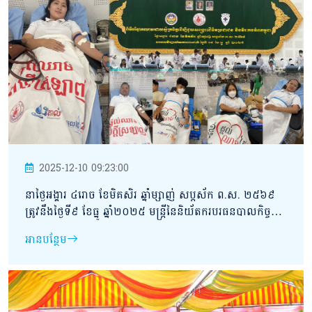
2025-12-10 09:23:00
នាថ្ងៃអង្គារ ៤រោច ខែមិគសិរ ឆ្នាំម្សាញ់ សប្តស័ក ព.ស. ២៥៦៩
ត្រូវនឹងថ្ងៃទី៩ ខែធ្នូ ឆ្នាំ២០២៥ មន្រ្តីនៃនិយ័តករបរធនបាលកិច្ច
បានចូលរួមបរិច្ចាកឈាម នៅសាកលវិទ្យាល័យការពារជាតិ។
អានបន្ថែម