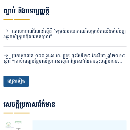
ច្បាប់ និងបទប្បញ្ញត្តិ
គោលការណ៍ណែនាំស្តីពី "ទម្រង់របាយការណ៍សម្រាប់ភាពរឹងមាំហិរញ្ញ
វត្ថុរបស់ក្រុមហ៊ុនបរធនបាល"
ប្រកាសលេខ ០៦០ អ.ស.ហ. ប្រក ចុះថ្ងៃទី២៥ ខែសីហា ឆ្នាំ២០២៥
ស្ដីពី “ការបំពេញបន្ថែមលើប្រកាសស្តីពីកម្រៃសេវានៃការចុះបញ្ជីបរធនបាល
កិច្ច ចំពោះសេវារក្សាសុវត្ថិភាព ឬសេវារក្សាទុកសម្រាប់ប្រអប់សុវត្ថិភាព”
ផ្សេងទៀត
សេចក្តីប្រកាសព័ត៌មាន