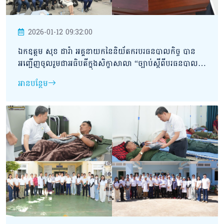
2026-01-12 09:32:00
ឯកឧត្តម សុខ ដារ៉ា អគ្គនាយកនៃនិយ័តករបរធនបាលកិច្ច បាន
អញ្ជើញចូលរួមជាអធិបតីក្នុងសិក្ខាសាលា “ច្បាប់ស្ដីពីបរធនបាល
កិច្ច”
អានបន្ថែម