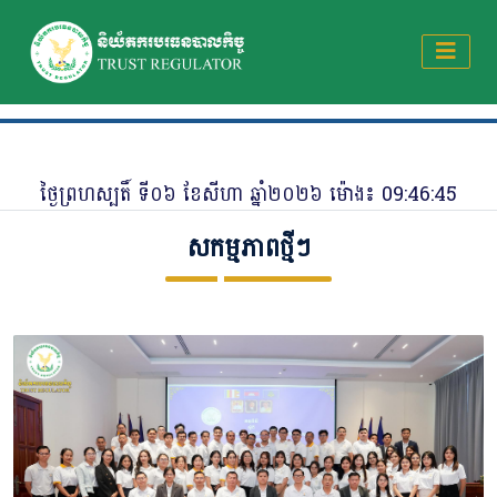
ថ្ងៃ​ព្រហស្បតិ៍ ​ទី​០៦ ​ខែសីហា ឆ្នាំ២០២៦ ម៉ោង៖
09:46:46
សកម្មភាពថ្មីៗ