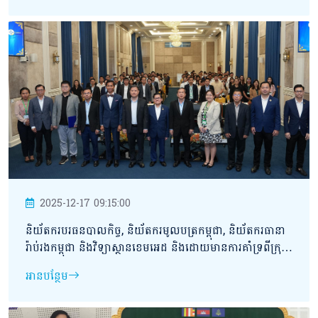
សាធារណរដ្ឋកូរ៉េ។
2025-12-17 09:15:00
និយ័តករបរធនបាលកិច្ច, និយ័តករមូលបត្រកម្ពុជា, និយ័តករធានា
រ៉ាប់រងកម្ពុជា និងវិទ្យាស្ថានខេមអេដ និងដោយមានការគាំទ្រពីក្រុម
ហ៊ុន ស្ត្រងហូល ត្រាសធី ឯ.ក បានសហការគ្នារៀបចំកម្មវិធីសិក្ខា
អានបន្ថែម
សាលាស្តីពី “ច្បាប់ក្ស័យធន” នៅទីស្តីការអាជ្ញាធរសេវាហិរញ្ញវត្ថុ
មិនមែនធនាគារ (អ.ស.ហ.)។