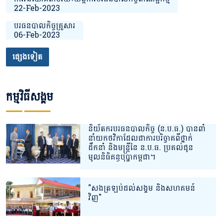
22-Feb-2023
បរធនបាលកិច្ចគ្រួសារ
06-Feb-2023
ផ្សេងទៀត
កម្មវិធីសង្គម
និយ័តករបរធនបាលកិច្ច (ន.ប.ធ.) បានពាំ
នាំយកថវិកាដែលជាការបរិច្ចាគពីថ្នាក់
ដឹកនាំ និងមន្ត្រីនៃ ន.ប.ធ. ប្រគល់ជូន
មូលនិធិគន្ធបុប្ផាកម្ពុជា។
"សងត្រឡប់ដល់សង្គម និងសហគមន៍
វិញ"