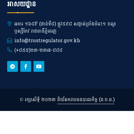
អាសយដ្ឋាន
អគារ ១៦៨F (ជាន់ទី៨) ផ្លូវ៥៩៨ សង្កាត់ច្រាំងចំរេះ១ ខណ្ឌ
ឫស្សីកែវ រាជធានីភ្នំពេញ
info@trustregulator.gov.kh
(+៨៥៥)២៣-២៣៧-៨៨៨
© រក្សាសិទ្ធិ ២០២៣
និយ័តករបរធនបាលកិច្ច (ន.ប.ធ.)