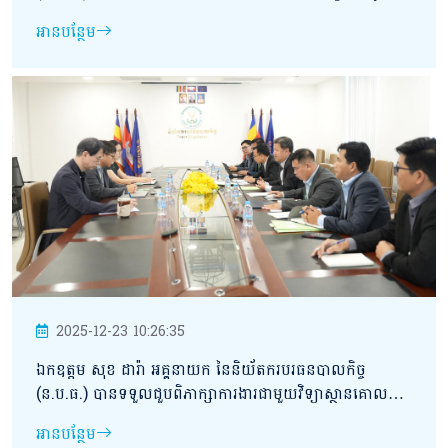
ប្អូនប្រជាពលរដ្ឋខ្មែរភៀសសឹកដែលកំពុងស្នាក់នៅបណ្តោះអាសន្ន
អានបន្ថែម
នៅទីតាំងសុវត្ថិភាពក្នុងភូមិសាស្រ្តខេត្តសៀមរាប។
2025-12-23 10:26:35
ឯកឧត្ដម សុខ ដារ៉ា អគ្គនាយក នៃនិយ័តករបរធនបាលកិច្ច
(ន.ប.ធ.) បានទទួលជួបពិភាក្សាការងារជាមួយវិទ្យាស្ថានគោល
នយោបាយវិទ្យាសាស្ត្រ និងបច្ចេកវិទ្យា (Science and
អានបន្ថែម
Techonology Policy Institution- STEPI) មកពី