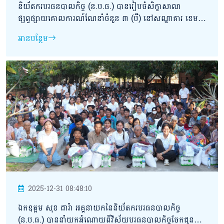
និយ័តករបរធនបាលកិច្ច (ន.ប.ធ.) បានរៀបចំសិក្ខាសាលា
ផ្សព្វផ្សាយគោលការណ៍ណែនាំចំនួន ៣ (បី) នៅសណ្ឋាគារ ខេមរា
អង្គរ និងស្ប៉ា ខេត្តសៀមរាប។
អានបន្ថែម
2025-12-31 08:48:10
ឯកឧត្តម សុខ ដារ៉ា អគ្គនាយកនៃនិយ័តករបរធនបាលកិច្ច
(ន.ប.ធ.) បាននាំយកអំណោយពីវិស័យបរធនបាលកិច្ចចែកជូនបង