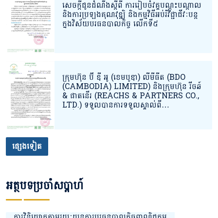
សេចក្តីជូនដំណឹងស្តីពី ការរៀបចំវគ្គបណ្ដុះបណ្ដាល
និងការប្រឡងគុណវុឌ្ឍិ និងកម្មវិធីអប់រំវិជ្ជាជីវៈបន្ត
ក្នុងវិស័យបរធនបាលកិច្ច លើកទី៥
ក្រុមហ៊ុន ប៊ី ឌី អូ (ខេមបូឌា) លីមីធីត (BDO
(CAMBODIA) LIMITED) និងក្រុមហ៊ុន រីចឆ៍
& ផាតនើរ (REACHS & PARTNERS CO.,
LTD.) ទទួលបានការទទួលស្គាល់ពី
និយ័តករបរធនបាលកិច្ច (ន.ប.ធ.) ជាក្រុមហ៊ុនផ្តល់
សេវាសវនកម្មក្នុងវិស័យបរធនបាលកិច្ច ដោយបាន
បំពេញលក្ខខណ្ឌតម្រូវគ្រប់គ្រាន់តាមច្បាប់
និងបទប្បញ្ញត្តិពាក់ព័ន្ធជាធរមានក្នុង
ផ្សេងទៀត
វិស័យបរធនបាលកិច្ច។
អត្ថបទប្រចាំសប្តាហ៍
ការវិនិយោគតាមរយៈយន្តការបរធនបាលកិច្ចពាណិជ្ជកម្ម