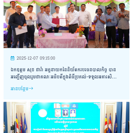
2025-12-07 09:15:00
ឯកឧត្តម សុខ ដារ៉ា អគ្គនាយកនៃនិយ័តករបរធនបាលកិច្ច បាន
អញ្ជើញចូលរួមជាគណៈអធិបតីក្នុងពិធីប្រគល់-ទទួលអគារសិក្សា
នៅសាលាបឋមសិក្សា រំលេច នៅភូមិបឹងរំលេច ឃុំក្រពើពីរ ស្រុក
អានបន្ថែម
វាលវែង ខេត្តពោធិ៍សាត់ ក្រោមការឧបត្ថម្ភថវិកាសាងសង់
របស់បរធនបាលកិច្ចហិរញ្ញវត្ថុ អមតៈ។