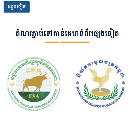
ផ្សេងទៀត
តំណរភ្ជាប់ទៅកាន់គេហទំព័រផ្សេងទៀត