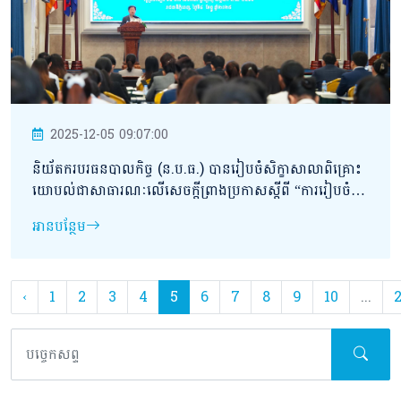
2025-12-05 09:07:00
និយ័តករបរធនបាលកិច្ច (ន.ប.ធ.) បានរៀបចំសិក្ខាសាលាពិគ្រោះ
យោបល់ជាសាធារណៈលើសេចក្តីព្រាងប្រកាសស្តីពី “ការរៀបចំ
និងការប្រព្រឹត្តទៅនៃក្រុមប្រឹក្សាដោះស្រាយវិវាទបរធនបាលកិច្ច”។
អានបន្ថែម
‹
1
2
3
4
5
6
7
8
9
10
...