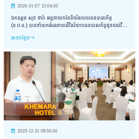
2026-01-07 21:04:00
ឯកឧត្តម សុខ ដារ៉ា អគ្គនាយកនៃនិយ័តករបរធនបាលកិច្ច
(ន.ប.ធ.) បាននាំយកអំណោយពីវិស័យបរធនបាលកិច្ចជូនដល់វីរ
កងទ័ពជួរមុខដែលបានរងរបួស និងកំពុងសម្រាកព្យាបាលនៅ
អានបន្ថែម
មណ្ឌលសុខភាព ចំនួន ២ ទីតាំងគោលដៅ សិ្ថតនៅក្នុងភូមិសាស្រ្ត
ខេត្តព្រះវិហារ។
2025-12-31 08:56:00