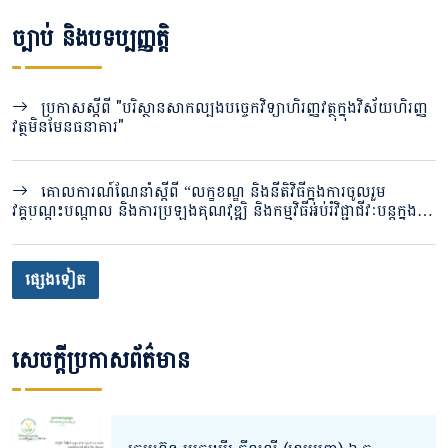
ច្បាប់ និងបទប្បញ្ញត្តិ
ប្រកាសស្តីពី "បរិស្ថានសាកល្បងបច្ចេកវិទ្យាហិរញ្ញវត្ថុក្នុងវិស័យហិរញ្ញ
វត្ថុមិនមែនធនាគារ"
គោលការណ៍ណែនាំស្ដីពី “លក្ខខណ្ឌ និងនីតិវិធីក្នុងការចូលរួម
វគ្គបណ្តុះបណ្តាល និងការប្រឡងគុណវុឌ្ឍិ និងកម្មវិធីអប់រំវិជ្ជាជីវៈបន្តក្នុង
វិស័យបរធនបាលកិច្ច”
ផ្សេងទៀត
សេចក្តីប្រកាសព័ត៌មាន