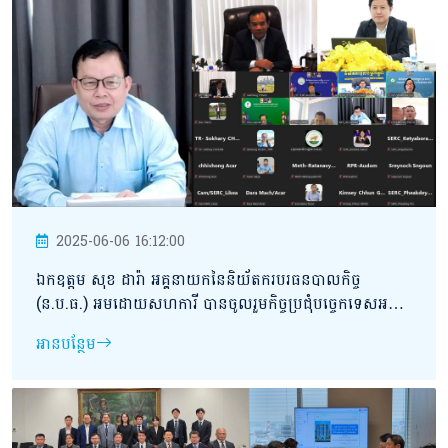
2025-06-06 16:12:00
ឯកឧត្តម សុខ ដារ៉ា អគ្គនាយកនៃនិយ័តករបរធនបាលកិច្ច
(ន.ប.ធ.) អមដោយសហការី បានចូលរួមកិច្ចប្រជុំបច្ចេកទេសអន្តរ
និយ័តករនៃអាជ្ញាធរសេវាហិរញ្ញវត្ថុមិនមែនធនាគារ (អ.ស.ហ.)
អានបន្ថែម