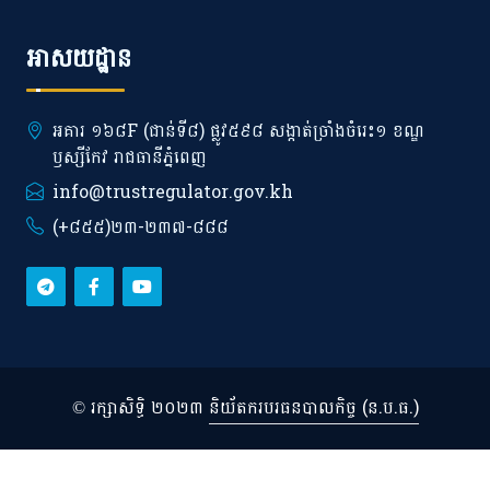
អាសយដ្ឋាន
អគារ ១៦៨F (ជាន់ទី៨) ផ្លូវ៥៩៨ សង្កាត់ច្រាំងចំរេះ១ ខណ្ឌ
ឫស្សីកែវ រាជធានីភ្នំពេញ
info@trustregulator.gov.kh
(+៨៥៥)២៣-២៣៧-៨៨៨
© រក្សាសិទ្ធិ ២០២៣
និយ័តករបរធនបាលកិច្ច (ន.ប.ធ.)