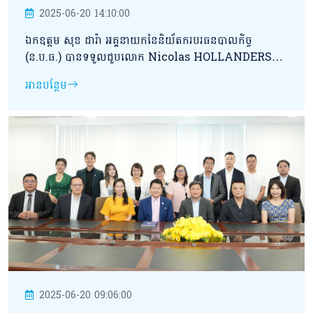
2025-06-20 14:10:00
ឯកឧត្ដម សុខ ដារ៉ា អគ្គនាយកនៃនិយ័តករបរធនបាលកិច្ច
(ន.ប.ធ.) បានទទួលជួបលោក Nicolas HOLLANDERS
នាយកប្រតិបត្តិ និងសហការី នៃធនាគារ ប្រេដ ប៊ែង (ខេមបូឌា)
អានបន្ថែម
ភីអិលស៊ី។
2025-06-20 09:06:00