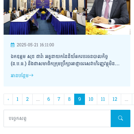
2025-05-21 16:11:00
ឯកឧត្តម សុខ ដារ៉ា អគ្គនាយកនៃនិយ័តករបរធនបាលកិច្ច
(ន.ប.ធ.) និងជាសមាជិកក្រុមប្រឹក្សាអាជ្ញាធរសេវាហិរញ្ញវត្ថុមិនមែន
ធនាគារ (អ.ស.ហ.) បានអញ្ជើញចូលរួមកិច្ចប្រជុំក្រុមប្រឹក្សា
អានបន្ថែម
អ.ស.ហ. អាណត្តិទី១ លើកទី២៤
‹
1
2
...
6
7
8
9
10
11
12
...