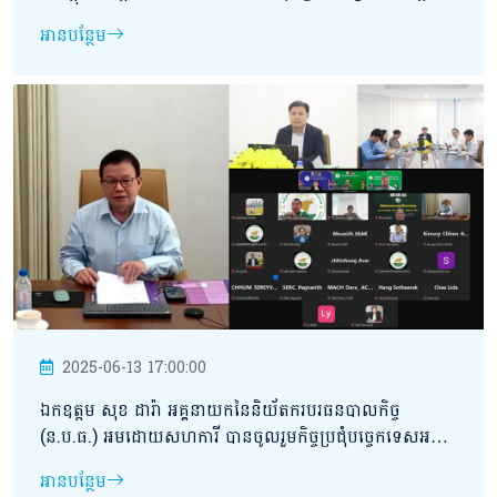
“ការឈ្វេងយល់ពីកិច្ចដំណើរការអភិវឌ្ឍន៍វិស័យបរធនបាលកិច្ចនៅ
អានបន្ថែម
ព្រះរាជាណាចក្រកម្ពុជា”
2025-06-13 17:00:00
ឯកឧត្តម សុខ ដារ៉ា អគ្គនាយកនៃនិយ័តករបរធនបាលកិច្ច
(ន.ប.ធ.) អមដោយសហការី បានចូលរួមកិច្ចប្រជុំបច្ចេកទេសអន្តរ
និយ័តករនៃអាជ្ញាធរសេវាហិរញ្ញវត្ថុមិនមែនធនាគារ (អ.ស.ហ.)
អានបន្ថែម
ដើម្បីពិនិត្យពិភាក្សាលើខ្លឹមសារនៃសេចក្ដីព្រាងច្បាប់ស្ដីពីអាជីវកម្ម