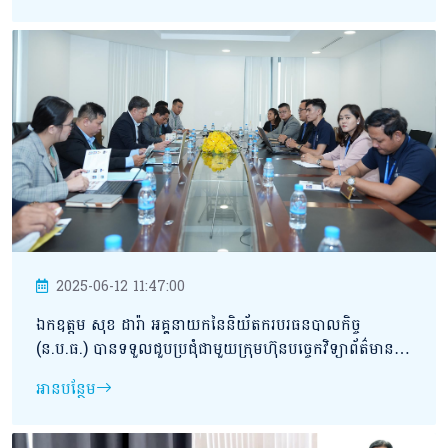
អចលនវត្ថុ
2025-06-12 11:47:00
ឯកឧត្ដម សុខ ដារ៉ា អគ្គនាយកនៃនិយ័តករបរធនបាលកិច្ច
(ន.ប.ធ.) បានទទួលជួបប្រជុំជាមួយក្រុមហ៊ុនបច្ចេកវិទ្យាព័ត៌មាន
VBANX ពាក់ព័ន្ធនឹងការអភិវឌ្ឍបច្ចេកវិទ្យាព័ត៌មានក្នុង
អានបន្ថែម
វិស័យបរធនបាលកិច្ច និងការទទួលស្គាល់ជាក្រុមហ៊ុនផ្តល់សេវា
ព័ត៌មានវិទ្យាក្នុងវិស័យបរធនបាលកិច្ច។