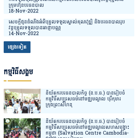
ក្រុមហ៊ុនបរធនបាល
18-Nov-2022
សេចក្តីជូនដំណឹងអំពីបុគ្គលទទួលស្គាល់គុណវុឌ្ឍិ និងបរធនបាលរូប
វន្តបុគ្គលទទួលបានអាជ្ញាបណ្ណ
14-Nov-2022
ផ្សេងទៀត
កម្មវិធីសង្គម
និយ័តករបរធនបាលកិច្ច (ន.ប.ធ.) បានរៀបចំ
កម្មវិធីសប្បុរសធម៌នៅមជ្ឈមណ្ឌល បុរី​កុមារ​
ក្រុង​ព្រះ​សីហនុ​
និយ័តករបរធនបាលកិច្ច (ន.ប.ធ.) បានរៀបចំ
កម្មវិធីសប្បុរសធម៌នៅមជ្ឈមណ្ឌលសហសង្គ្រោះ
កម្ពុជា (Salvation Centre Cambodia-