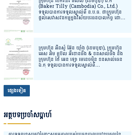
ក្រុមហ៊ុន បេកឃើរ ធីលលី (ខេមបូឌា) ឯ.ក
(Baker Tilly (Cambodia) Co., Ltd.)
ទទួលបានការទទួលស្គាល់ពី ន.ប.ធ. ជាក្រុមហ៊ុន
ផ្តល់សេវាសវនកម្មក្នុងវិស័យបរធនបាលកិច្ច ដោយ
បានបំពេញតាមលក្ខខណ្ឌតម្រូវគ្រប់គ្រាន់
តាមបទប្បញ្ញត្តិពាក់ព័ន្ធជាធរមានក្នុង
វិស័យបរធនបាលកិច្ច។
ក្រុមហ៊ុន អឺនស្ទ៍ អ៊ែន យ៉ាំង (ខេមបូឌា), ក្រុមហ៊ុន
អេស អិម គ្លូប៊ល អឹខោនធីង & ខនសាល់ធីង និង
ក្រុមហ៊ុន ថៃ អេន ឡោ មេនេចម៉ិន ខនសាល់ធេន
ឯ.ក ទទួលបានការទទួលស្គាល់ពី
និយ័តករបរធនបាលកិច្ច (ន.ប.ធ.) ជាក្រុមហ៊ុនផ្តល់
សេវាសវនកម្មក្នុងវិស័យបរធនបាលកិច្ច ដោយបាន
បំពេញតាមលក្ខខណ្ឌតម្រូវគ្រប់គ្រាន់
តាមបទប្បញ្ញត្តិពាក់ព័ន្ធជាធរមាន
ផ្សេងទៀត
អត្ថបទប្រចាំសប្តាហ៍
ការទទួលខុសត្រូវចំពោះសកម្មភាពរបស់បរធនបាលរូបវន្តបុគ្គលនៃ