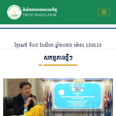
ថ្ងៃ​សៅរ៍ ​ទី​០៨ ​ខែសីហា ឆ្នាំ២០២៦ ម៉ោង៖
13:01:14
សកម្មភាពថ្មីៗ