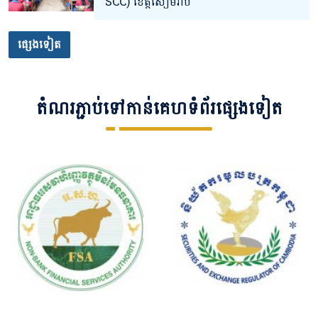
SCC) ខេត្តសៀមរាប​
ផ្សេងទៀត
តំណរភ្ជាប់ទៅកាន់គេហទំព័រផ្សេងទៀត