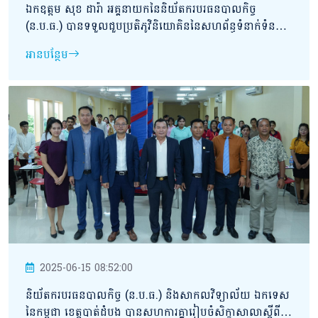
ឯកឧត្ដម សុខ ដារ៉ា អគ្គនាយកនៃនិយ័តករបរធនបាលកិច្ច
(ន.ប.ធ.) បានទទួលជួបប្រតិភូវិនិយោគិននៃសហព័ន្ធទំនាក់ទំនង
អាស៊ាននិងតៃវ៉ាន់។
អានបន្ថែម
2025-06-15 08:52:00
និយ័តករបរធនបាលកិច្ច (ន.ប.ធ.) និងសាកលវិទ្យាល័យ ឯកទេស
នៃកម្ពុជា ខេត្តបាត់ដំបង បានសហការគ្នារៀបចំសិក្ខាសាលាស្ដីពី