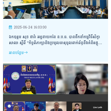
2025-06-24 16:03:00
ឯកឧត្តម សុខ ដារ៉ា អគ្គនាយកនៃ ន.ប.ធ. បានដឹកនាំកម្មវិធីសិក្ខា
សាលា ស្តីពី “កិច្ចពិភាក្សានិងប្រមូលធាតុចូលពាក់ព័ន្ធនឹងគំនិតផ្តួច
ផ្តើមក្នុងការបង្កើតសមាគមបរធនបាលកម្ពុជា”
អានបន្ថែម