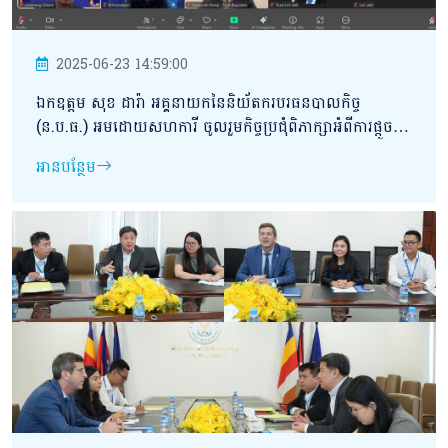
2025-06-23 14:59:00
ឯកឧត្តម សុខ ដារ៉ា អគ្គនាយកនៃនិយ័តករបរធនបាលកិច្ច
(ន.ប.ធ.) អមដោយសហការី ចូលរួមកិច្ចប្រជុំពិភាក្សា​អំពីការផ្តួច
ផ្តើមកិច្ចសហប្រតិបត្តិការរវាង និយ័តករបរធនបាលកិច្ច និងវិទ្យា
អានបន្ថែម
ស្ថានគោលនយោបាយវិទ្យាសាស្ត្រ និងបច្ចេកវិទ្យា (STEPI)ដើម្បី
បណ្តុះបណ្តាល និងកសាងសមត្ថភាពធនធានមនុស្ស ផ្នែក
បច្ចេកវិទ្យា និងនវានុវត្តន៍ក្នុងវិស័យបរធនបាលកិច្ច។