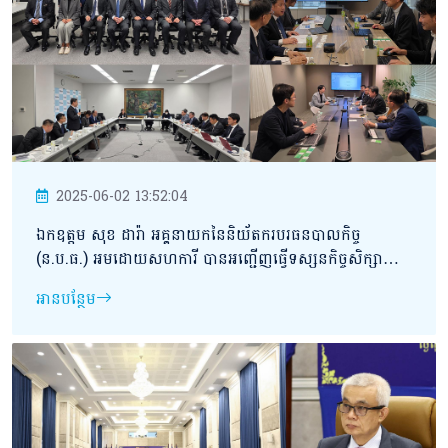
2025-06-02 13:52:04
ឯកឧត្ដម សុខ ដារ៉ា អគ្គនាយកនៃនិយ័តករបរធនបាលកិច្ច
(ន.ប.ធ.) អមដោយសហការី បានអញ្ជើញធ្វើទស្សនកិច្ចសិក្សា
ផ្លាស់ប្ដូរបទពិសោធន៍ និងប្រជុំពិភាក្សាការងារអំពីវិស័យបរធនបាល
អានបន្ថែម
កិច្ច នៅទីក្រុងតូក្យូ ប្រទេសជប៉ុន។