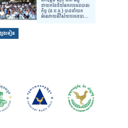
សម្រាកព្យាបាលនៅមណ្ឌល
នាយកនៃនិយ័តករបរធនបាល
សុខភាព ចំនួន ២ ទីតាំង
កិច្ច (ន.ប.ធ.) បាននាំយក
គោលដៅ សិ្ថតនៅក្នុងភូមិ
អំណោយពីវិស័យបរធនបាល
សាស្រ្តខេត្តព្រះវិហារ។
កិច្ចចែកជូនបងប្អូនប្រជា
ពលរដ្ឋខ្មែរភៀសសឹកដែល
កំពុងស្នាក់នៅបណ្តោះអាសន្ន
្សេងទៀត
នៅទីតាំងសុវត្ថិភាពក្នុងភូមិ
សាស្រ្តខេត្តសៀមរាប។