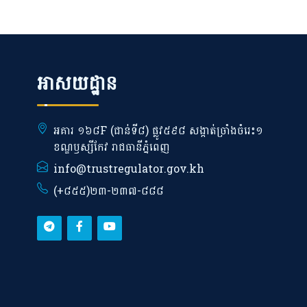
អាសយដ្ឋាន
អគារ ១៦៨F (ជាន់ទី៨) ផ្លូវ៥៩៨ សង្កាត់ច្រាំងចំរេះ១
ខណ្ឌឫស្សីកែវ រាជធានីភ្នំពេញ
info@trustregulator.gov.kh
(+៨៥៥)២៣-២៣៧-៨៨៨