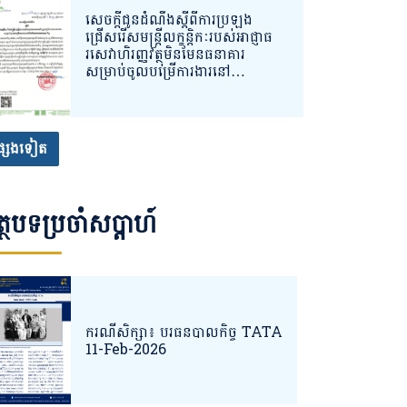
សេចក្ដីជូនដំណឹងស្ដីពីការប្រឡង
ជ្រើសរើសមន្ត្រីលក្ខន្តិកៈរបស់អាជ្ញាធ
រសេវាហិរញ្ញវត្ថុមិនមែនធនាគារ
សម្រាប់ចូលបម្រើការងារនៅ
និយ័តករបរធនបាលកិច្ច (ន.ប.ធ.)
្សេងទៀត
្ថបទប្រចាំសប្តាហ៍
ករណីសិក្សា៖ បរធនបាលកិច្ច TATA
11-Feb-2026