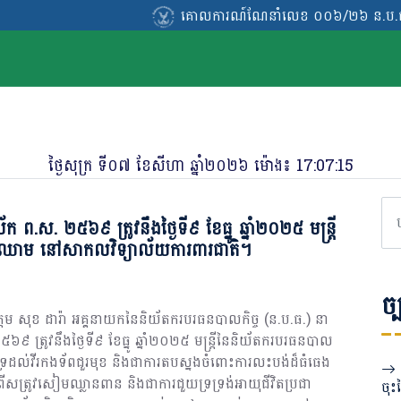
គោលការណ៍ណែនាំលេខ ០០៦/២៦ ន.ប.ធ./គ.ណ.ន. ចុះថ្
គោលការណ៍ណែនាំលេខ ០០៦/២៦ ន.ប.ធ./គ.ណ.ន. ចុះថ្
ថ្ងៃ​សុក្រ ​ទី​០៧ ​ខែសីហា ឆ្នាំ២០២៦ ម៉ោង៖
17:07:16
ស័ក ព.ស. ២៥៦៩ ត្រូវនឹងថ្ងៃទី៩ ខែធ្នូ ឆ្នាំ២០២៥ មន្រ្តី
ចាកឈាម នៅសាកលវិទ្យាល័យការពារជាតិ។
ច្
តម សុខ ដារ៉ា អគ្គនាយកនៃនិយ័តករបរធនបាលកិច្ច (ន.ប.ធ.) នា
២៥៦៩ ត្រូវនឹងថ្ងៃទី៩ ខែធ្នូ ឆ្នាំ២០២៥ មន្រ្តីនៃនិយ័តករបរធនបាល
យគាំទ្រដល់វីរកងទ័ពជួរមុខ និងជាការតបស្នងចំពោះការលះបង់ដ៏ធំធេង
មិ ពីសត្រូវសៀមឈ្លានពាន និងជាការជួយទ្រទ្រង់អាយុជីវិតប្រជា
ចុះ