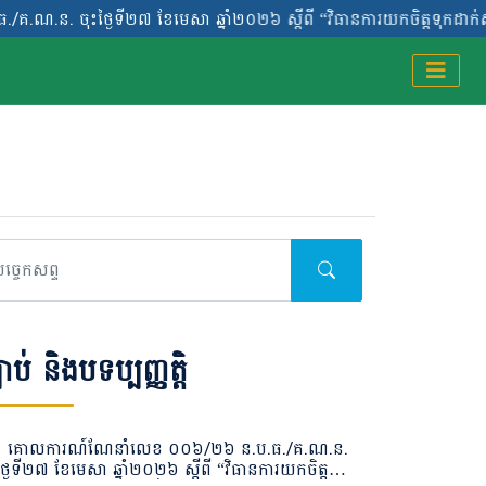
ងៃទី២៧ ខែមេសា ឆ្នាំ២០២៦ ស្តីពី “វិធានការយកចិត្តទុកដាក់ស្គាល់អតិថ
ងៃទី២៧ ខែមេសា ឆ្នាំ២០២៦ ស្តីពី “វិធានការយកចិត្តទុកដាក់ស្គាល់អតិថ
បាប់ និងបទប្បញ្ញត្តិ
គោលការណ៍ណែនាំលេខ ០០៦/២៦ ន.ប.ធ./គ.ណ.ន.
ថ្ងៃទី២៧ ខែមេសា ឆ្នាំ២០២៦ ស្តីពី “វិធានការយកចិត្ត