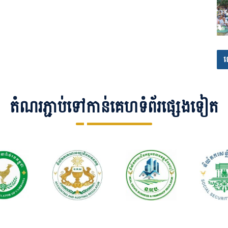
ផ
តំណរភ្ជាប់ទៅកាន់គេហទំព័រផ្សេងទៀត