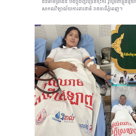
ជនតាមព្រំដែន បងប្អូនខ្មែរច្រើនកុះករ រួបរួមជាធ្លុងមួ
សាកលវិទ្យាល័យការពារជាតិ រាជធានីភ្នំពេញ។