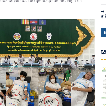
ទុក
យមកស្ម័គ្រចិត្តបរិច្ចាគឈាមសម្រាប់តម្រូវការបន្ទាន់ណាមួយ នៅ
ចុះ
បង្
បញ្
ប្រ
ផ
សេ