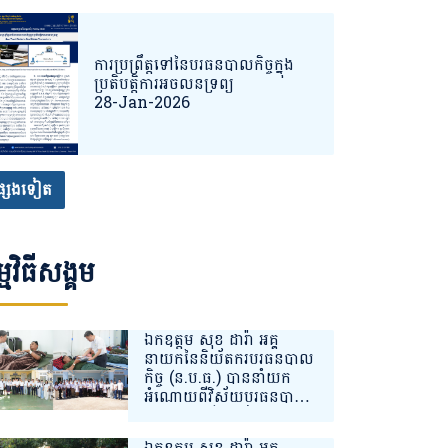
ការប្រព្រឹត្តទៅនៃបរធនបាលកិច្ចក្នុង
ប្រតិបតិ្តការអចលនទ្រព្យ
28-Jan-2026
្សេងទៀត
្មវិធីសង្គម
ឯកឧត្តម សុខ ដារ៉ា អគ្គ
នាយកនៃនិយ័តករបរធនបាល
កិច្ច (ន.ប.ធ.) បាននាំយក
អំណោយពីវិស័យបរធនបាល
កិច្ចជូនដល់វីរកងទ័ពជួរមុខ
ដែលបានរងរបួស និងកំពុង
ឯកឧត្តម សុខ ដារ៉ា អគ្គ