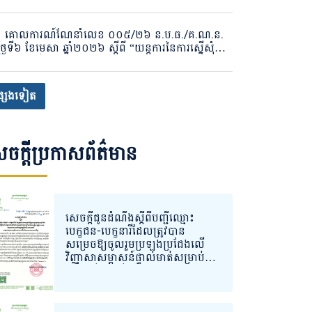
ដាក់ស្គាល់អតិថិជនក្នុងវិស័យបរធនបាលកិច្ច”
គោលការណ៍ណែនាំលេខ ០០៥/២៦ ន.ប.ធ./គ.ណ.ន.
ថ្ងៃទី៦ ខែមេសា ឆ្នាំ២០២៦ ស្តីពី “យន្តការនៃការស្នើសុំ
កើត ចុះបញ្ជី បន្តសុពលភាពវិញ្ញាបនបត្រ ផ្លាស់ប្តូរ និង
ចប់បរធនបាលកិច្ចសេវារក្សាសុវត្ថិភាព ឬសេវារក្សាទុក តាម
ព័ន្ធចុះបញ្ជីបរធនបាលកិច្ចរបស់និយ័តករបរធនបាលកិច្ច”
្សេងទៀត
ចក្តីប្រកាសព័ត៌មាន
សេចក្ដីជូនដំណឹងស្ដីពីបញ្ជីឈ្មោះ
បេក្ខជន-បេក្ខនារីដែលត្រូវបាន
សម្រេចឱ្យចូលរួមប្រឡងប្រជែងលើ
វិញ្ញាសាសម្ភាសន៍ផ្ទាល់មាត់សម្រាប់ការ
ជ្រើសរើសមន្ត្រីលក្ខន្តិកៈរបស់អាជ្ញាធ
រសេវាហិរញ្ញវត្ថុមិនមែនធនាគារ
សម្រាប់ចូលបម្រើការងារនៅ
និយ័តករបរធនបាលកិច្ច។