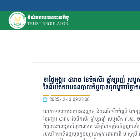
នាថ្ងៃអង្គារ ៤រោច ខែមិគសិរ ឆ្នាំម្សាញ់ សប្ត
នៃនិយ័តករបរធនបាលកិច្ចបានចូលរួមបរិច្
2025-12-10 09:23:00
ដោយទទួលបានការអនុញ្ញាត និងលើកទឹកចិត្តពី ឯកឧត្
ថ្ងៃអង្គារ ៤រោច ខែមិគសិរ ឆ្នាំម្សាញ់ សប្តស័ក ព.ស. 
កិច្ចបានចូលរួមបរិច្ចាកឈាម ដើម្បីជាកម្លាំងចិត្តជួ
របស់វីរកងទ័ពជួរមុខក្នុងបុព្វហេតុការពារជាតិ មាតុភូ