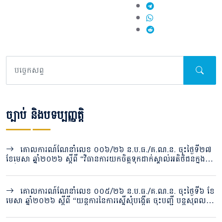
ច្បាប់ និងបទប្បញ្ញត្តិ
គោលការណ៍ណែនាំលេខ ០០៦/២៦ ន.ប.ធ./គ.ណ.ន. ចុះថ្ងៃទី២៧
ខែមេសា ឆ្នាំ២០២៦ ស្តីពី “វិធានការយកចិត្តទុកដាក់ស្គាល់អតិថិជនក្នុង
វិស័យបរធនបាលកិច្ច”
គោលការណ៍ណែនាំលេខ ០០៥/២៦ ន.ប.ធ./គ.ណ.ន. ចុះថ្ងៃទី៦ ខែ
មេសា ឆ្នាំ២០២៦ ស្តីពី “យន្តការនៃការស្នើសុំបង្កើត ចុះបញ្ជី បន្តសុពល
ភាពវិញ្ញាបនបត្រ ផ្លាស់ប្តូរ និងបញ្ចប់បរធនបាលកិច្ចសេវារក្សាសុវត្ថិភាព ឬ
សេវារក្សាទុក តាមប្រព័ន្ធចុះបញ្ជីបរធនបាលកិច្ចរបស់និយ័តករបរធនបាល