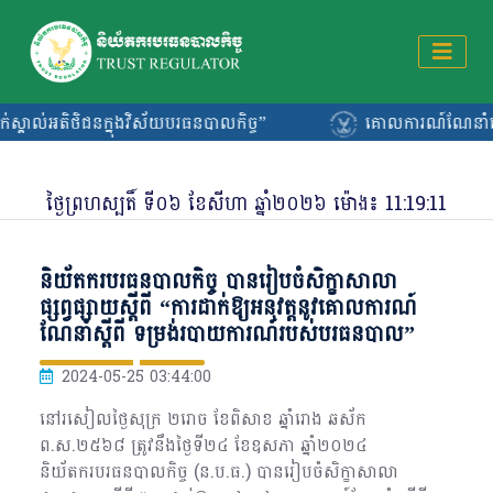
ិថិជនក្នុងវិស័យបរធនបាលកិច្ច”
គោលការណ៍ណែនាំលេខ ០០៥/២៦ ន.
ថ្ងៃ​ព្រហស្បតិ៍ ​ទី​០៦ ​ខែសីហា ឆ្នាំ២០២៦ ម៉ោង៖
11:19:12
និយ័តករបរធនបាលកិច្ច បានរៀបចំសិក្ខាសាលា
ផ្សព្វផ្សាយស្ដីពី “ការដាក់ឱ្យអនុវត្តនូវគោលការណ៍
ណែនាំស្តីពី ទម្រង់របាយការណ៍របស់បរធនបាល”
2024-05-25 03:44:00
នៅរសៀលថ្ងៃសុក្រ ២រោច ខែពិសាខ ឆ្នាំរោង ឆស័ក
ព.ស.២៥៦៨ ត្រូវនឹងថ្ងៃទី២៤ ខែឧសភា ឆ្នាំ២០២៤
និយ័តករបរធនបាលកិច្ច (ន.ប.ធ.) បានរៀបចំសិក្ខាសាលា