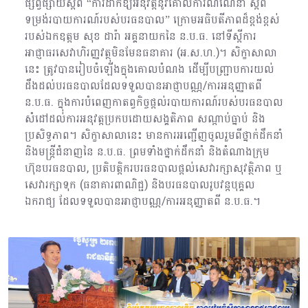
ផ្សព្វផ្សាយស្តីពី “ការដាក់ឱ្យអនុវត្តនូវគោលការណ៍ណែនាំ ស្តីពី
ទម្រង់របាយការណ៍របស់បរធនបាល” ក្រោមអធិបតីភាពដ៏ខ្ពង់ខ្ពស់
របស់ឯកឧត្តម សុខ ដារ៉ា អគ្គនាយកនៃ ន.ប.ធ. នៅទីស្តីការ
អាជ្ញាធរសេវាហិរញ្ញវត្ថុមិនមែនធនាគារ (អ.ស.ហ.)។ សិក្ខាសាលា
នេះ ត្រូវបានរៀបចំឡើងក្នុងគោលបំណង ដើម្បីបញ្ជ្រាបការយល់
ដឹងដល់បរធនបាលដែលទទួលបានអាជ្ញាបណ្ណ/ការអនុញ្ញាតពី
ន.ប.ធ. ក្នុងការបំពេញកាតព្វកិច្ចផ្តល់របាយការណ៍របស់បរធនបាល
សំដៅដល់ការអនុវត្តប្រកបដោយសង្គតិភាព សណ្តាប់ធ្នាប់ និង
ប្រសិទ្ធភាព។ សិក្ខាសាលានេះ មានការអញ្ជើញចូលរួមពីថ្នាក់ដឹកនាំ
និងមន្ដ្រីជំនាញនៃ ន.ប.ធ. ព្រមទាំងថ្នាក់ដឹកនាំ និងតំណាងក្រុម
ហ៊ុនបរធនបាល, ប្រតិបត្តិករបរធនបាលផ្ដល់សេវារក្សាសុវត្ថិភាព ឬ
សេវារក្សាទុក (ធនាគារពាណិជ្ជ) និងបរធនបាលរូបវន្តបុគ្គល
ឯករាជ្យ ដែលទទួលបានអាជ្ញាបណ្ណ/ការអនុញ្ញាតពី ន.ប.ធ.។