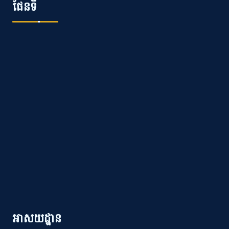
ផែនទី
អាសយដ្ឋាន