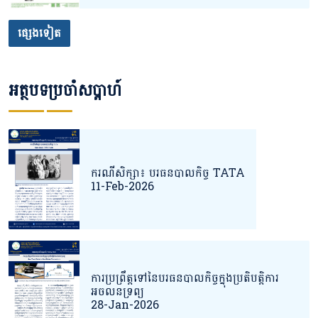
ផ្សេងទៀត
អត្ថបទប្រចាំសប្តាហ៍
ករណីសិក្សា៖ បរធនបាលកិច្ច TATA
11-Feb-2026
ការប្រព្រឹត្តទៅនៃបរធនបាលកិច្ចក្នុងប្រតិបតិ្តការ
អចលនទ្រព្យ
28-Jan-2026