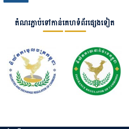
តំណរភ្ជាប់ទៅកាន់គេហទំព័រផ្សេងទៀត