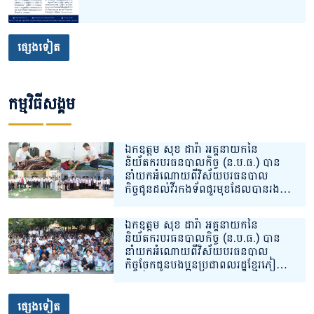
ផ្សេងទៀត
កម្មវិធីសង្គម
ឯកឧត្តម សុខ ដារ៉ា អគ្គនាយកនៃ
និយ័តករបរធនបាលកិច្ច (ន.ប.ធ.) បាន
នាំយកអំណោយពីវិស័យបរធនបាល
កិច្ចជូនដល់វីរកងទ័ពជួរមុខដែលបានរង
របួស និងកំពុងសម្រាកព្យាបាលនៅ
មណ្ឌលសុខភាព ចំនួន ២ ទីតាំងគោលដៅ
ឯកឧត្តម សុខ ដារ៉ា អគ្គនាយកនៃ
សិ្ថតនៅក្នុងភូមិសាស្រ្តខេត្តព្រះវិហារ។
និយ័តករបរធនបាលកិច្ច (ន.ប.ធ.) បាន
នាំយកអំណោយពីវិស័យបរធនបាល
កិច្ចចែកជូនបងប្អូនប្រជាពលរដ្ឋខ្មែរភៀ
សសឹកដែលកំពុងស្នាក់នៅបណ្តោះអាសន្ន
នៅទីតាំងសុវត្ថិភាពក្នុងភូមិសាស្រ្តខេត្ត
សៀមរាប។
ផ្សេងទៀត