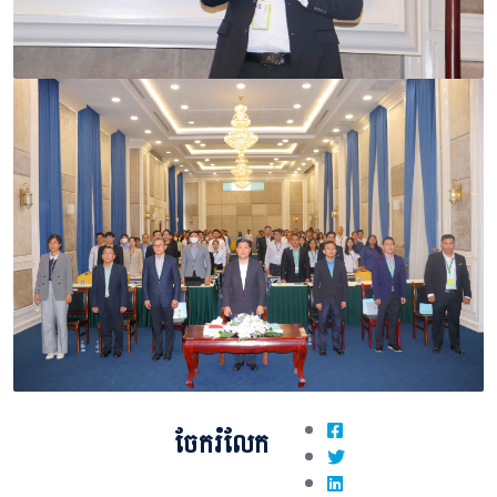
ចែករំលែក