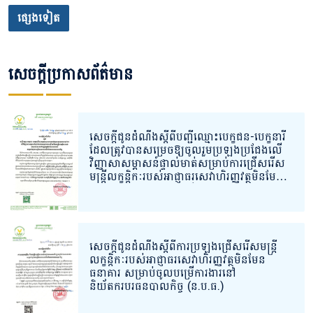
កិច្ច”
ផ្សេងទៀត
សេចក្តីប្រកាសព័ត៌មាន
សេចក្ដីជូនដំណឹងស្ដីពីបញ្ជីឈ្មោះបេក្ខជន-បេក្ខនារី
ដែលត្រូវបានសម្រេចឱ្យចូលរួមប្រឡងប្រជែងលើ
វិញ្ញាសាសម្ភាសន៍ផ្ទាល់មាត់សម្រាប់ការជ្រើសរើស
មន្ត្រីលក្ខន្តិកៈរបស់អាជ្ញាធរសេវាហិរញ្ញវត្ថុមិនមែន
ធនាគារ សម្រាប់ចូលបម្រើការងារនៅ
និយ័តករបរធនបាលកិច្ច។
សេចក្ដីជូនដំណឹងស្ដីពីការប្រឡងជ្រើសរើសមន្ត្រី
លក្ខន្តិកៈរបស់អាជ្ញាធរសេវាហិរញ្ញវត្ថុមិនមែន
ធនាគារ សម្រាប់ចូលបម្រើការងារនៅ
និយ័តករបរធនបាលកិច្ច (ន.ប.ធ.)