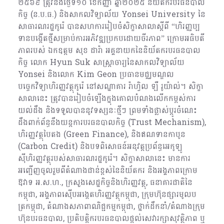
២៥៦៩ ត្រូវនឹងថ្ងៃទី១០ ខែកញ្ញា ឆ្នាំ២០២៥ និយ័តករបរធនបាល
កិច្ច (ន.ប.ធ.) និងសាកលវិទ្យាល័យ Yonsei University នៃ
សាធារណរដ្ឋកូរ៉េ បានសហការរៀបចំសិក្ខាសាលាស្ដីពី “ហិរញ្ញប្ប
ទានបង្កើតថ្មីសម្រាប់ការអភិវឌ្ឍប្រកបដោយចីរភាព” ក្រោមអធិបតី
ភាពរបស់ ឯកឧត្តម សុខ ដារ៉ា អគ្គនាយកនៃនិយ័តករបរធនបាល
កិច្ច លោក Hyun Suk សាស្ត្រាចារ្យនៃសាកលវិទ្យាល័យ
Yonsei និងលោក Kim Geon ប្រធានមជ្ឈមណ្ឌល
បច្ចេកវិទ្យាហិរញ្ញវត្ថុកូរ៉េ នៅសណ្ឋាគារ រ៉ាហ្វិល ឡឺ រូយ៉ាល់។ សិក្ខា
សាលានេះ ត្រូវបានរៀបចំឡើងក្នុងគោលបំណងលើកកម្ពស់ការ
យល់ដឹង និងទទួលបាននូវទស្សនៈថ្មីៗ ព្រមទាំងផ្លាស់ប្តូរចំណេះ
ដឹងពាក់ព័ន្ធនឹងយន្ដការបរធនបាលកិច្ច (Trust Mechanism),
ហិរញ្ញវត្ថុបៃតង (Green Finance), និងឥណទានកាបូន
(Carbon Credit) និងបទពិសោធន៍អនុវត្តប្រព័ន្ធអេកូឡូ
ស៊ីហិរញ្ញវត្ថុរបស់សាធារណរដ្ឋកូរ៉េ។ សិក្ខាសាលានេះ មានការ
អញ្ជើញចូលរួមពីតំណាងជាន់ខ្ពស់នៃនិយ័តករ និងអង្គភាពក្រោម
ឱវាទ អ.ស.ហ., ក្រសួងសេដ្ឋកិច្ចនិងហិរញ្ញវត្ថុ, ធនាគារជាតិនៃ
កម្ពុជា, អង្គភាពស៊ើបអង្កេតហិរញ្ញវត្ថុកម្ពុជា, ក្រុមហ៊ុនផ្សារមូលប
ត្រកម្ពុជា, តំណាងសភាពាណិជ្ជកម្មកម្ពុជា, ថ្នាក់ដឹកនាំ/តំណាងក្រុម
ហ៊ុនបរធនបាល, ប្រតិបត្តិករបរធនបាលផ្តល់សេវារក្សាសុវត្ថិភាព ឬ