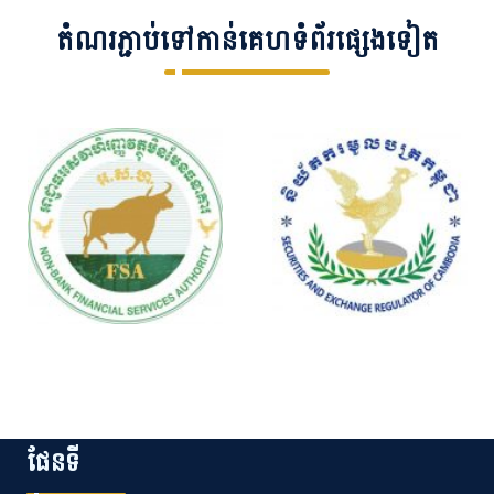
តំណរភ្ជាប់ទៅកាន់គេហទំព័រផ្សេងទៀត
ផែនទី