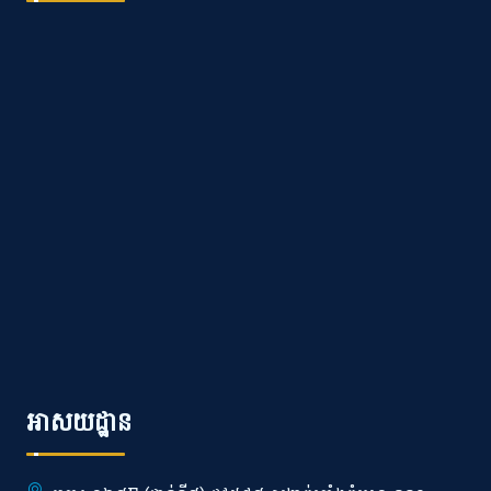
អាសយដ្ឋាន