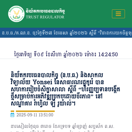
.ន. ចុះថ្ងៃទី២៧ ខែមេសា ឆ្នាំ២០២៦ ស្តីពី “វិធានការយកចិត្តទុកដាក់ស
ថ្ងៃ​អាទិត្យ ​ទី​០៩ ​ខែសីហា ឆ្នាំ២០២៦ ម៉ោង៖
14:24:51
និយ័តករបរធនបាលកិច្ច (ន.ប.ធ.) និងសាកល
វិទ្យាល័យ Yonsei នៃសាធារណរដ្ឋកូរ៉េ បាន
សហការរៀបចំសិក្ខាសាលា ស្ដីពី “ហិរញ្ញប្បទានបង្កើត
ថ្មីសម្រាប់ការអភិវឌ្ឍប្រកបដោយចីរភាព” នៅ
សណ្ឋាគារ រ៉ាហ្វិល ឡឺ រូយ៉ាល់។
2025-09-11 13:51:00
នារសៀលថ្ងៃពុធ ៣រោច ខែភទ្របទ ឆ្នាំម្សាញ់ សប្តស័ក ព.ស.