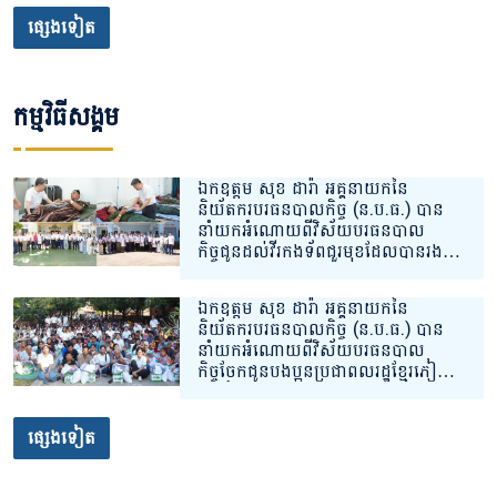
ផ្សេងទៀត
កម្មវិធីសង្គម
ឯកឧត្តម សុខ ដារ៉ា អគ្គនាយកនៃ
និយ័តករបរធនបាលកិច្ច (ន.ប.ធ.) បាន
នាំយកអំណោយពីវិស័យបរធនបាល
កិច្ចជូនដល់វីរកងទ័ពជួរមុខដែលបានរង
របួស និងកំពុងសម្រាកព្យាបាលនៅ
មណ្ឌលសុខភាព ចំនួន ២ ទីតាំងគោលដៅ
ឯកឧត្តម សុខ ដារ៉ា អគ្គនាយកនៃ
សិ្ថតនៅក្នុងភូមិសាស្រ្តខេត្តព្រះវិហារ។
និយ័តករបរធនបាលកិច្ច (ន.ប.ធ.) បាន
នាំយកអំណោយពីវិស័យបរធនបាល
កិច្ចចែកជូនបងប្អូនប្រជាពលរដ្ឋខ្មែរភៀ
សសឹកដែលកំពុងស្នាក់នៅបណ្តោះអាសន្ន
នៅទីតាំងសុវត្ថិភាពក្នុងភូមិសាស្រ្តខេត្ត
សៀមរាប។
ផ្សេងទៀត