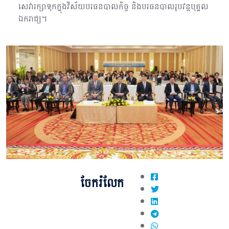
សេវារក្សាទុកក្នុងវិស័យបរធនបាលកិច្ច និងបរធនបាលរូបវន្តបុគ្គល
ឯករាជ្យ។
ចែករំលែក