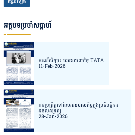
ផ្សេងទៀត
អត្ថបទប្រចាំសប្តាហ៍
ករណីសិក្សា៖ បរធនបាលកិច្ច TATA
11-Feb-2026
ការប្រព្រឹត្តទៅនៃបរធនបាលកិច្ចក្នុងប្រតិបតិ្តការ
អចលនទ្រព្យ
28-Jan-2026