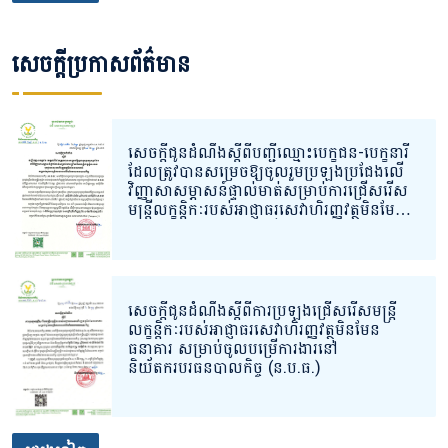
សេចក្តីប្រកាសព័ត៌មាន
សេចក្ដីជូនដំណឹងស្ដីពីបញ្ជីឈ្មោះបេក្ខជន-បេក្ខនារី
ដែលត្រូវបានសម្រេចឱ្យចូលរួមប្រឡងប្រជែងលើ
វិញ្ញាសាសម្ភាសន៍ផ្ទាល់មាត់សម្រាប់ការជ្រើសរើស
មន្ត្រីលក្ខន្តិកៈរបស់អាជ្ញាធរសេវាហិរញ្ញវត្ថុមិនមែន
ធនាគារ សម្រាប់ចូលបម្រើការងារនៅ
និយ័តករបរធនបាលកិច្ច។
សេចក្ដីជូនដំណឹងស្ដីពីការប្រឡងជ្រើសរើសមន្ត្រី
លក្ខន្តិកៈរបស់អាជ្ញាធរសេវាហិរញ្ញវត្ថុមិនមែន
ធនាគារ សម្រាប់ចូលបម្រើការងារនៅ
និយ័តករបរធនបាលកិច្ច (ន.ប.ធ.)