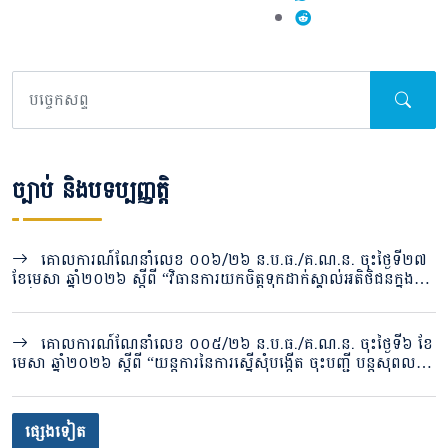
ច្បាប់ និងបទប្បញ្ញត្តិ
គោលការណ៍ណែនាំលេខ ០០៦/២៦ ន.ប.ធ./គ.ណ.ន. ចុះថ្ងៃទី២៧
ខែមេសា ឆ្នាំ២០២៦ ស្តីពី “វិធានការយកចិត្តទុកដាក់ស្គាល់អតិថិជនក្នុង
វិស័យបរធនបាលកិច្ច”
គោលការណ៍ណែនាំលេខ ០០៥/២៦ ន.ប.ធ./គ.ណ.ន. ចុះថ្ងៃទី៦ ខែ
មេសា ឆ្នាំ២០២៦ ស្តីពី “យន្តការនៃការស្នើសុំបង្កើត ចុះបញ្ជី បន្តសុពល
ភាពវិញ្ញាបនបត្រ ផ្លាស់ប្តូរ និងបញ្ចប់បរធនបាលកិច្ចសេវារក្សាសុវត្ថិភាព ឬ
សេវារក្សាទុក តាមប្រព័ន្ធចុះបញ្ជីបរធនបាលកិច្ចរបស់និយ័តករបរធនបាល
កិច្ច”
ផ្សេងទៀត