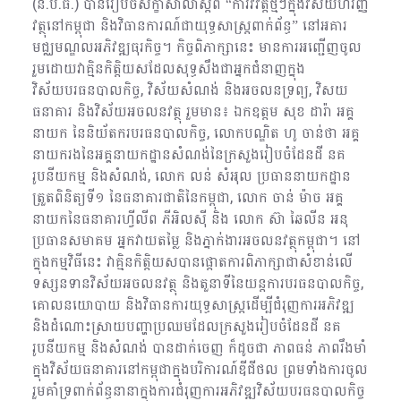
(ន.ប.ធ.) បានរៀបចំសិក្ខាសាលាស្តីពី “ការវិវត្តថ្មីៗក្នុងវិស័យហិរញ្ញ
វត្ថុនៅកម្ពុជា និងវិធានការណ៍ជាយុទ្ធសាស្រ្តពាក់ព័ន្ធ” នៅអគារ
មជ្ឈមណ្ឌលអភិវឌ្ឍធុរកិច្ច។ កិច្ចពិភាក្សានេះ មានការអញ្ជើញចូល
រួមដោយវាគ្មិនកិត្តិយសដែលសុទ្ធសឹងជាអ្នកជំនាញក្នុង
វិស័យបរធនបាលកិច្ច, វិស័យសំណង់ និងអចលនទ្រព្យ, វិសយ
ធនាគារ និងវិស័យអចលនវត្ថុ រួមមាន៖ ឯកឧត្តម សុខ ដារ៉ា អគ្គ
នាយក នៃនិយ័តករបរធនបាលកិច្ច, លោកបណ្ឌិត ហូ ចាន់ថា អគ្គ
នាយករងនៃអគ្គនាយកដ្ឋានសំណង់នៃក្រសួងរៀបចំដែនដី នគ
រូបនីយកម្ម និងសំណង់, លោក លន់ សំអុល ប្រធាននាយកដ្ឋាន
ត្រួតពិនិត្យទី១ នៃធនាគារជាតិនៃកម្ពុជា, លោក ចាន់ ម៉ាច អគ្គ
នាយកនៃធនាគារហ្វីលីព ភីអិលស៊ី និង លោក ស៊ា ឆៃលីន អនុ
ប្រធានសមាគម អ្នកវាយតម្លៃ និងភ្នាក់ងារអចលនវត្ថុកម្ពុជា។ នៅ
ក្នុងកម្មវិធីនេះ វាគ្មិនកិត្តិយសបានផ្តោតការពិភាក្សាជាសំខាន់លើ
ទស្សនទានវិស័យអចលនវត្ថុ និងតួនាទីនៃយន្តការបរធនបាលកិច្ច,
គោលនយោបាយ និងវិធានការយុទ្ធសាស្រ្តដើម្បីជំរុញការអភិវឌ្ឍ
និងដំណោះស្រាយបញ្ហាប្រឈមដែលក្រសួងរៀបចំដែនដី នគ
រូបនីយកម្ម និងសំណង់ បានដាក់ចេញ ក៏ដូចជា ភាពធន់ ភាពរឹងមាំ
ក្នុងវិស័យធនាគារនៅកម្ពុជាក្នុងបរិការណ៍ឌីជីថល ព្រមទាំងការចូល
រួមគាំទ្រពាក់ព័ន្ធនានាក្នុងការជំរុញការអភិវឌ្ឍវិស័យបរធនបាលកិច្ច