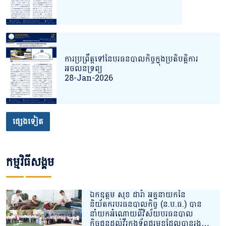
ការប្រព្រឹត្តទៅនៃបរធនបាលកិច្ចក្នុងប្រតិបតិ្តការ
អចលនទ្រព្យ
28-Jan-2026
ផ្សេងទៀត
កម្មវិធីសង្គម
ឯកឧត្តម សុខ ដារ៉ា អគ្គនាយកនៃ
និយ័តករបរធនបាលកិច្ច (ន.ប.ធ.) បាន
នាំយកអំណោយពីវិស័យបរធនបាល
កិច្ចជូនដល់វីរកងទ័ពជួរមុខដែលបានរង