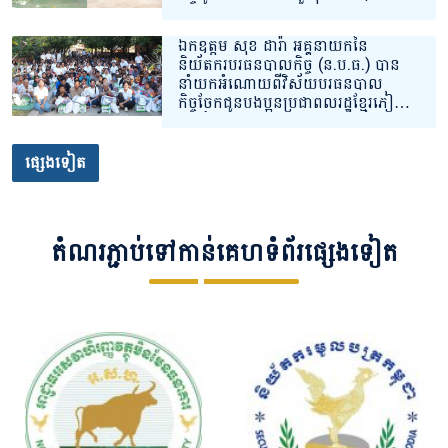
របួស និងកំពុងសម្រាកព្យាបាលនៅ
មណ្ឌលសុខភាព ចំនួន ២ ទីតាំងគោលដៅ
ឯកឧត្តម សុខ ដារ៉ា អគ្គនាយកនៃ
សិ្ថតនៅក្នុងភូមិសាស្រ្តខេត្តព្រះវិហារ។
និយ័តករបរធនបាលកិច្ច (ន.ប.ធ.) បាន
នាំយកអំណោយពីវិស័យបរធនបាល
កិច្ចចែកជូនបងប្អូនប្រជាពលរដ្ឋខ្មែរភៀ
សសឹកដែលកំពុងស្នាក់នៅបណ្តោះអាសន្ន
នៅទីតាំងសុវត្ថិភាពក្នុងភូមិសាស្រ្តខេត្ត
សៀមរាប។
ផ្សេងទៀត
តំណរភ្ជាប់ទៅកាន់គេហទំព័រផ្សេងទៀត