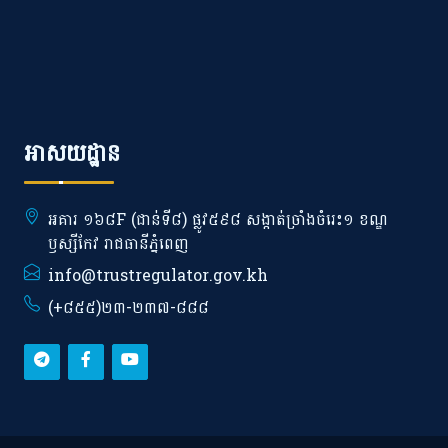
អាសយដ្ឋាន
អគារ ១៦៨F (ជាន់ទី៨) ផ្លូវ៥៩៨ សង្កាត់ច្រាំងចំរេះ១ ខណ្ឌ
ឫស្សីកែវ រាជធានីភ្នំពេញ
info@trustregulator.gov.kh
(+៨៥៥)២៣-២៣៧-៨៨៨